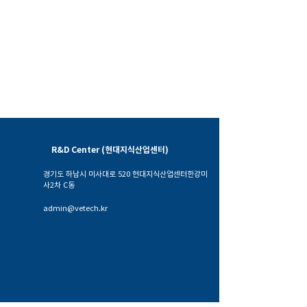
R&D Center (현대지식산업센터)
경기도 하남시 미사대로 520 현대지식산업센터한강미
사2차 C동
admin@vetech.kr