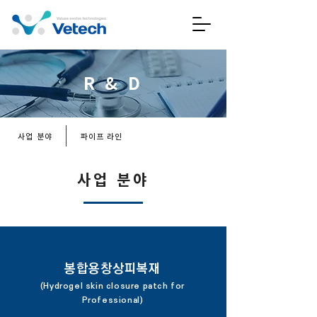
R & D
사업 분야
파이프 라인
사업 분야
봉합용창상피복재
(Hydrogel skin closure patch for
Professional)